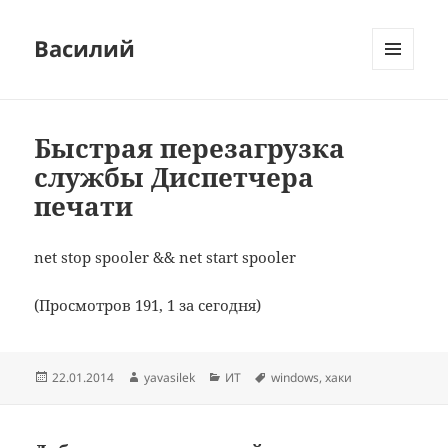
Василий
МЕНЮ
И
ВИДЖЕТЫ
Быстрая перезагрузка
службы Диспетчера
печати
net stop spooler && net start spooler
(Просмотров 191, 1 за сегодня)
Опубликовано
Автор
Рубрики
Метки
22.01.2014
yavasilek
ИТ
windows
,
хаки