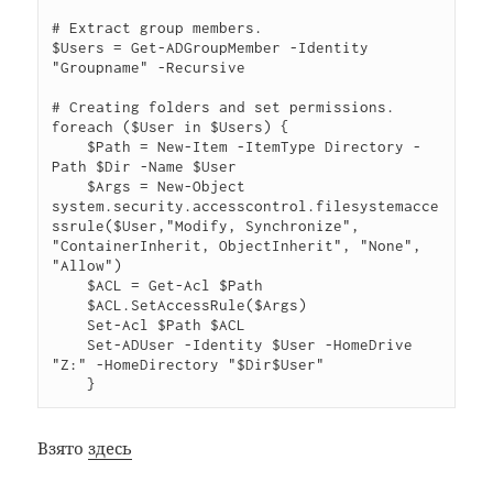
# Extract group members.

$Users = Get-ADGroupMember -Identity 
"Groupname" -Recursive

# Creating folders and set permissions.

foreach ($User in $Users) {

    $Path = New-Item -ItemType Directory -
Path $Dir -Name $User

    $Args = New-Object  
system.security.accesscontrol.filesystemacce
ssrule($User,"Modify, Synchronize", 
"ContainerInherit, ObjectInherit", "None", 
"Allow")

    $ACL = Get-Acl $Path

    $ACL.SetAccessRule($Args)

    Set-Acl $Path $ACL

    Set-ADUser -Identity $User -HomeDrive 
"Z:" -HomeDirectory "$Dir$User"

    }
Взято
здесь