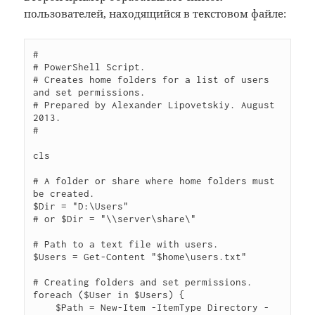
пользователей, находящийся в текстовом файле:
#

# PowerShell Script.

# Creates home folders for a list of users 
and set permissions.

# Prepared by Alexander Lipovetskiy. August 
2013.

#

cls

# A folder or share where home folders must 
be created.

$Dir = "D:\Users"

# or $Dir = "\\server\share\"

# Path to a text file with users.

$Users = Get-Content "$home\users.txt"

# Creating folders and set permissions.

foreach ($User in $Users) {

    $Path = New-Item -ItemType Directory -