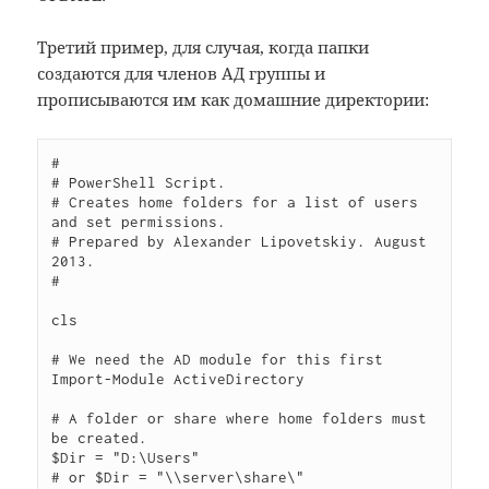
Третий пример, для случая, когда папки
создаются для членов АД группы и
прописываются им как домашние директории:
#

# PowerShell Script.

# Creates home folders for a list of users 
and set permissions.

# Prepared by Alexander Lipovetskiy. August 
2013.

#

cls

# We need the AD module for this first

Import-Module ActiveDirectory

# A folder or share where home folders must 
be created.

$Dir = "D:\Users"

# or $Dir = "\\server\share\"
