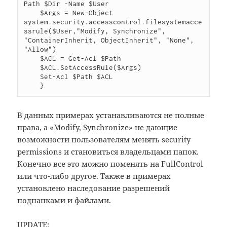
Path $Dir -Name $User

    $Args = New-Object  
system.security.accesscontrol.filesystemacce
ssrule($User,"Modify, Synchronize", 
"ContainerInherit, ObjectInherit", "None", 
"Allow")

    $ACL = Get-Acl $Path

    $ACL.SetAccessRule($Args)

    Set-Acl $Path $ACL

    }
В данных примерах устанавливаются не полные
права, а «Modify, Synchronize» не дающие
возможности пользователям менять security
permissions и становиться владельцами папок.
Конечно все это можно поменять на FullControl
или что-либо другое. Также в примерах
установлено наследование разрешений
подпапками и файлами.
UPDATE: