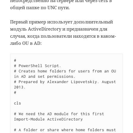
непосредственно на сервере или через сеть в
общей папке по UNC пути.
Первый пример использует дополнительный
модуль ActiveDirectory и предназначен для
случая, когда пользователи находятся в каком-
либо OU в AD:
#

# PowerShell Script.

# Creates home folders for users from an OU 
in AD and set permissions.

# Prepared by Alexander Lipovetskiy. August 
2013.

#

cls

# We need the AD module for this first

Import-Module ActiveDirectory

# A folder or share where home folders must 