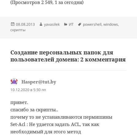
(Просмотров 2 549, 1 за сегодня)
Опубликовано
Автор
Рубрики
Метки
08.08.2013
yavasilek
ИТ
powershell
,
windows
,
скрипты
Создание персональных папок для
пользователей домена: 2 комментария
Hasper@tut.by
:
10.12.2020 в 5:30 пп
привет.
спасибо за скрипты..
почему то не устанавливаются пермишины
Set-Acl : Не удается задать ACL, так как
необходимый для этого метод