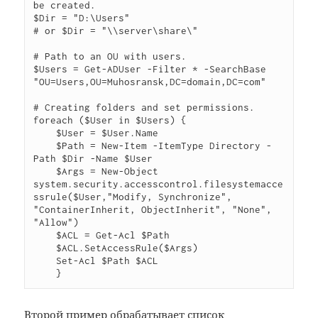
be created.

$Dir = "D:\Users"

# or $Dir = "\\server\share\"

# Path to an OU with users.

$Users = Get-ADUser -Filter * -SearchBase 
"OU=Users,OU=Muhosransk,DC=domain,DC=com"

# Creating folders and set permissions.

foreach ($User in $Users) {

    $User = $User.Name

    $Path = New-Item -ItemType Directory -
Path $Dir -Name $User

    $Args = New-Object  
system.security.accesscontrol.filesystemacce
ssrule($User,"Modify, Synchronize", 
"ContainerInherit, ObjectInherit", "None", 
"Allow")

    $ACL = Get-Acl $Path

    $ACL.SetAccessRule($Args)

    Set-Acl $Path $ACL

    }
Второй пример обрабатывает список