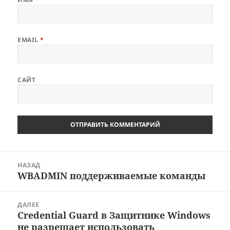
EMAIL
*
САЙТ
Навигация
НАЗАД
по
WBADMIN поддерживаемые команды
Предыдущая
записям
запись:
ДАЛЕЕ
Credential Guard в Защитнике Windows
Следующая
не разрешает использовать
запись: