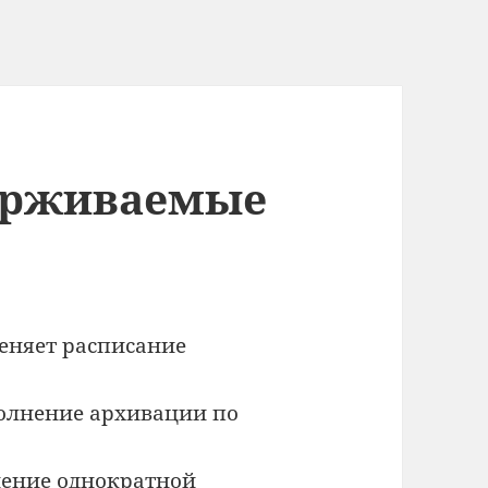
ерживаемые
еняет расписание
олнение архивации по
нение однократной