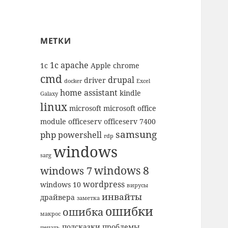
МЕТКИ
1с
apache
1c
Apple
chrome
cmd
drupal
driver
docker
Excel
home assistant
kindle
Galaxy
linux
microsoft
microsoft office
module
officeserv
officeserv 7400
samsung
php
powershell
rdp
windows
sarg
windows 8
windows 7
wordpress
windows 10
вирусы
инвайты
драйвера
заметка
ошибки
ошибка
макрос
подсказки
проблемы
печать