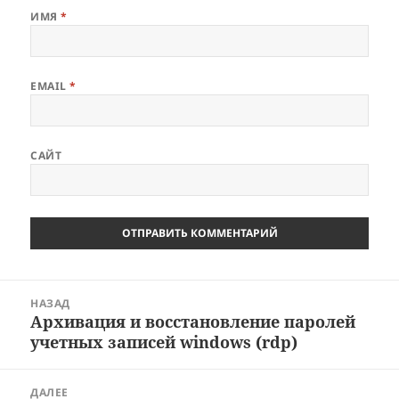
ИМЯ
*
EMAIL
*
САЙТ
Навигация
НАЗАД
по
Архивация и восстановление паролей
Предыдущая
записям
учетных записей windows (rdp)
запись:
ДАЛЕЕ