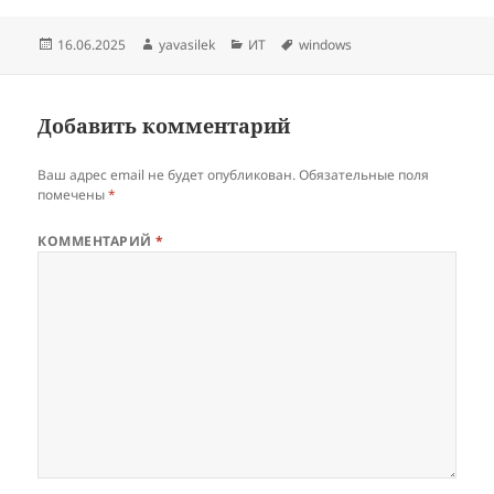
Опубликовано
Автор
Рубрики
Метки
16.06.2025
yavasilek
ИТ
windows
Добавить комментарий
Ваш адрес email не будет опубликован.
Обязательные поля
помечены
*
КОММЕНТАРИЙ
*